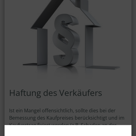
Haftung des Verkäufers
Ist ein Mangel offensichtlich, sollte dies bei der
Bemessung des Kaufpreises berücksichtigt und im
Kaufvertrag fixiert werden (z.B. Schaden an der
Dacheindeckung, Miet- oder Pachtverhältnisse,