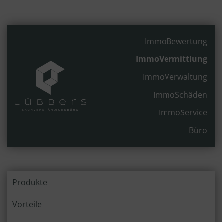
ImmoBewertung
ImmoVermittlung
ImmoVerwaltung
ImmoSchäden
ImmoService
Büro
Produkte
Vorteile