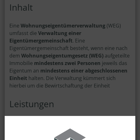
Inhalt
Eine
Wohnungseigentümerverwaltung
(WEG)
umfasst die
Verwaltung
einer
Eigentümergemeinschaft
. Eine
Eigentümergemeinschaft besteht, wenn eine nach
dem
Wohnungseigentumgesetz (WEG)
aufgeteilte
Immobilie
mindestens zwei Personen
jeweils das
Eigentum an
mindestens einer abgeschlossenen
Einheit
halten. Die Verwaltung kümmert sich
hierbei um die Bewirtschaftung der Einheit
Leistungen
Abwicklung der mündlichen und
schriftlichen Kommunikation mit Behörden,
Miteigentümern