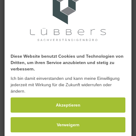
Erstellung von
Verwaltungskostenabrechnungen
Jährliche und unterjährliche Erfassung von
Verbrauchswerten (Strom, Wasser, Erdgas)
Prüfung, Abwicklung und Überwachung des
Zahlungsverkehrs im laufenden
Geschäftsbetrieb (Verwaltungskonten)
Diese Website benutzt Cookies und Technologien von
Beratung, Betreuung und Überwachung von
Dritten, um ihren Service anzubieten und stetig zu
Instandhaltungsmaßnahmen (z. B.
verbessern.
Reparaturen, Versicherungsschäden,
Ich bin damit einverstanden und kann meine Einwilligung
laufenden Wartungen)
jederzeit mit Wirkung für die Zukunft widerrufen oder
Beratung, Betreuung und Überwachung von
ändern.
Umbau- oder Modernisierungsmaßnahmen
Akzeptieren
Erfassung, Verwaltung und Digitalisierung
von Belegen
Erstellung eines Wirtschaftsplans
Verweigern
Verwaltung der Instandhaltungsrücklage